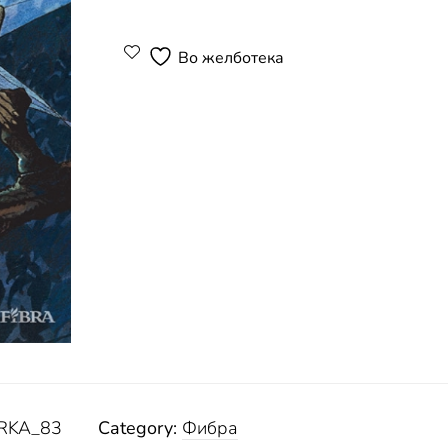
Во желботека
RKA_83
Category:
Фибра