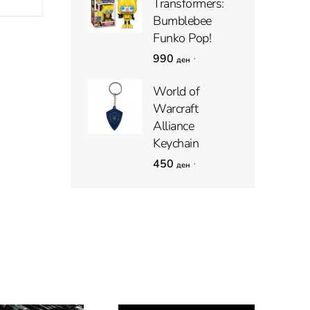
Transformers:
Bumblebee
Funko Pop!
990
,
ден
World of
Warcraft
Alliance
Keychain
450
,
ден