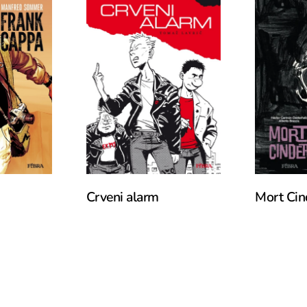
Read More
Add T
Crveni alarm
Mort Cin