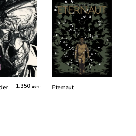
o Cart
Read More
1.350
,
der
Eternaut
ден