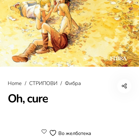
Home
/
СТРИПОВИ
/
Фибра
Oh, cure
Во желботека