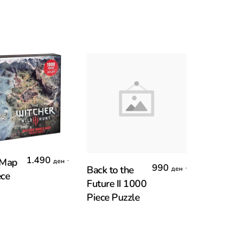
o Cart
1.490
,
 Map
ден
Add To Cart
990
,
Back to the
ден
ece
Future II 1000
Piece Puzzle