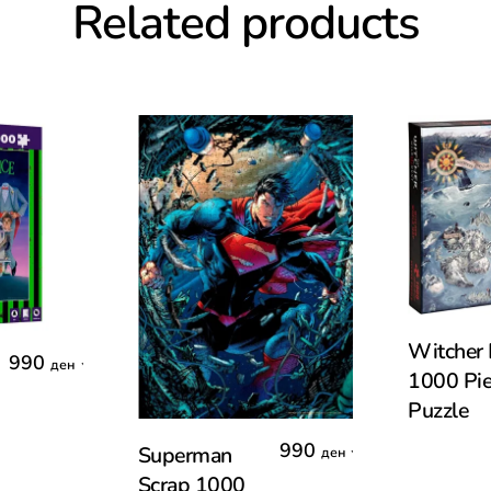
Related products
Add T
Witcher
990
,
ден
1000 Pi
Puzzle
Add To Cart
990
,
Superman
ден
Scrap 1000