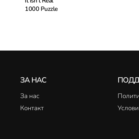
It Isn’t Real
1000 Puzzle
ЗА НАС
ПОД
За нас
Полити
Контакт
Услови