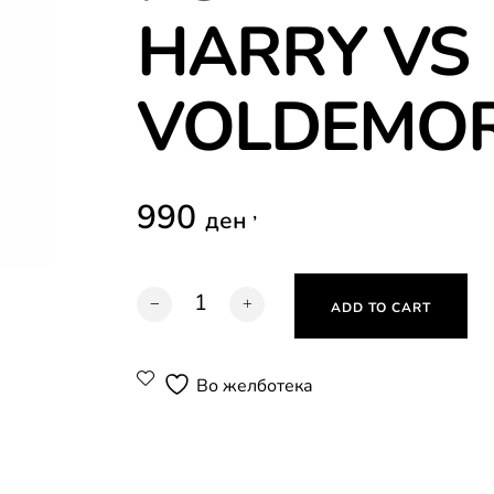
HARRY VS
VOLDEMO
990
,
ден
HARRY POTTER PUZZLE HARRY VS VOLDEM
ADD TO CART
Во желботека