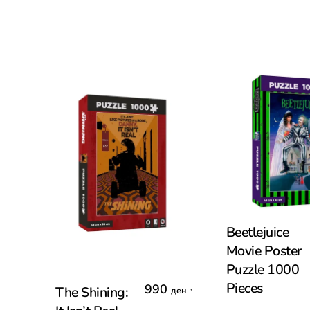
Add To Cart
Beetlejuice
Movie Poster
Puzzle 1000
Add To Cart
Pieces
990
,
The Shining:
ден