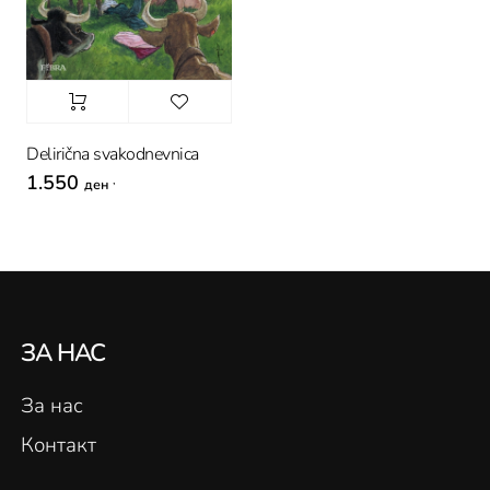
Delirična svakodnevnica
1.550
,
ден
ЗА НАС
За нас
Контакт