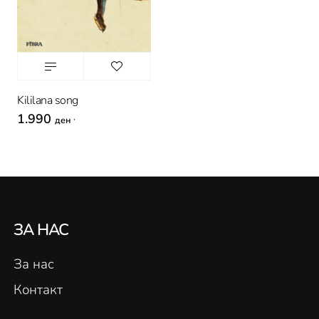
Kililana song
1.990
,
ден
ЗА НАС
За нас
Контакт