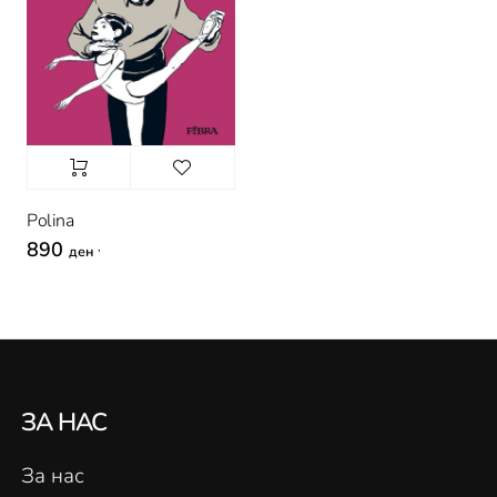
Polina
890
,
ден
ЗА НАС
За нас